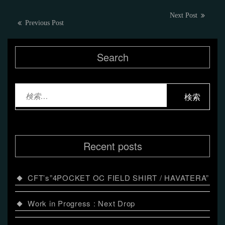
投
Next
Next Post
Previous
Previous Post
post:
稿
post:
ナ
Search
ビ
ゲ
検
ー
索:
シ
ョ
Recent posts
ン
CFT’s”4POCKET OC FIELD SHIRT / HAVATERA”
Work in Progress : Next Drop