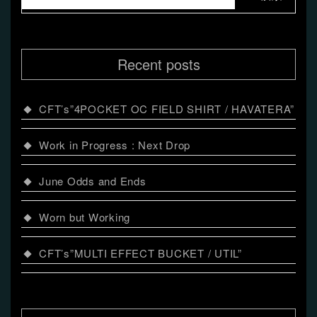
シ
ョ
Recent posts
ン
CFT’s”4POCKET OC FIELD SHIRT / HAVATERA”
Work in Progress : Next Drop
June Odds and Ends
Worn but Working
CFT’s”MULTI EFFECT BUCKET / UTIL”