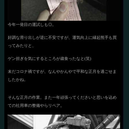
今年一発目の運試しも◎。
好調な滑り出しが逆に不安ですが、運気向上に縁起熊手も買
ってみたりと、
ゲン担ぎを気にするところが歳食ったなと(笑)
未だコロナ禍ですが、なんやかんやで平和な正月を過ごせま
したかね。
そんな正月の作業。また一年頑張ってくださいと思いを込め
ての社用車の整備やらリペア。