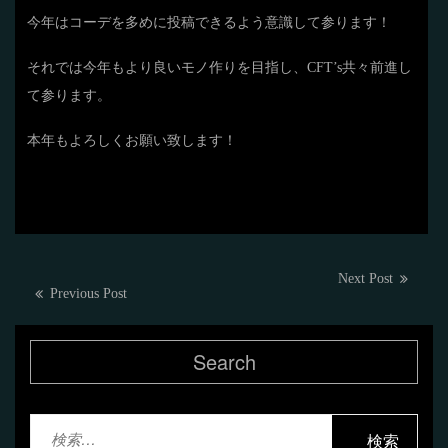
今年はコーデを多めに投稿できるよう意識して参ります！
それでは今年もより良いモノ作りを目指し、CFT’s共々前進し
て参ります。
本年もよろしくお願い致します！
投
Next
Next Post
Previous
Previous Post
post:
稿
post:
ナ
Search
ビ
ゲ
検
ー
索: