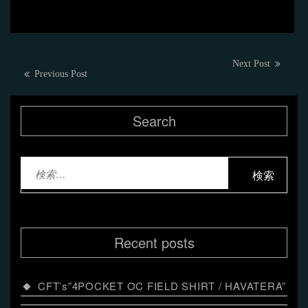
投
Next
Next Post
Previous
Previous Post
post:
稿
post:
ナ
Search
ビ
ゲ
検
ー
索:
シ
ョ
Recent posts
ン
CFT’s”4POCKET OC FIELD SHIRT / HAVATERA”