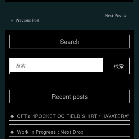
投
Next
Next Post
Previous
Previous Post
post:
稿
post:
ナ
Search
ビ
ゲ
検
ー
索:
シ
ョ
Recent posts
ン
CFT’s”4POCKET OC FIELD SHIRT / HAVATERA”
Work in Progress : Next Drop