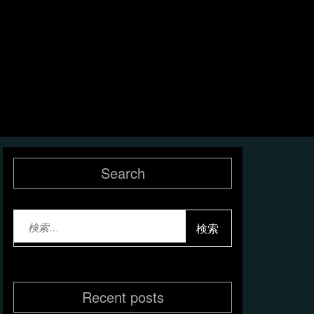
Search
検
索:
Recent posts