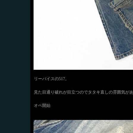
リーバイスの517。
見た目通り破れが目立つのでタタキ直しの雰囲気が
オペ開始