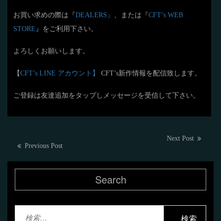
お買い求めの際は『
DEALERS』
、または『
CFT’s WEB
STORE
』をご利用下さい。
よろしくお願いします。
【
CFT’s LINE アカウント】
CFT’s新作情報を配信致します。
ご登録は友達追加をタップしメッセージを受信して下さい。
投
Next
Next Post
Previous
Previous Post
post:
稿
post:
ナ
Search
ビ
ゲ
検
ー
索: