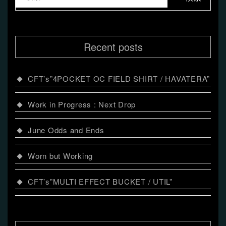
シ
ョ
Recent posts
ン
CFT’s”4POCKET OC FIELD SHIRT / HAVATERA”
Work in Progress : Next Drop
June Odds and Ends
Worn but Working
CFT’s”MULTI EFFECT BUCKET / UTIL”