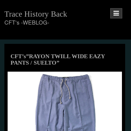
Skip
to
Trace History Back
content
CFT's -WEBLOG-
CFT’s”RAYON TWILL WIDE EAZY
PANTS / SUELTO”