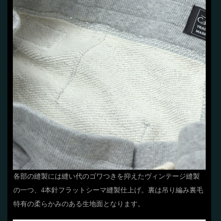
各部の縫製には縫い代のゴワつきを抑えたヴィンテージ縫製
の一つ、4本針フラットシーマ縫製仕上げ。裏は吊り編み裏毛
特有の柔らかみのある生地面となります。