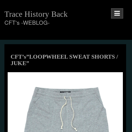
Skip
to
Trace History Back
content
CFT's -WEBLOG-
CFT’s”LOOPWHEEL SWEAT SHORTS /
JUKE”