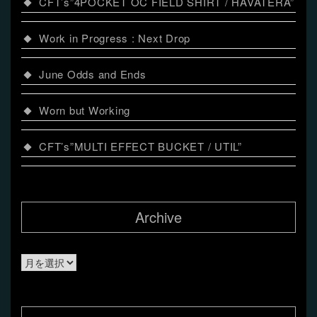
CFT’s”4POCKET OC FIELD SHIRT / HAVATERA”
Work in Progress : Next Drop
June Odds and Ends
Worn but Working
CFT’s”MULTI EFFECT BUCKET / UTIL”
Archive
Archive