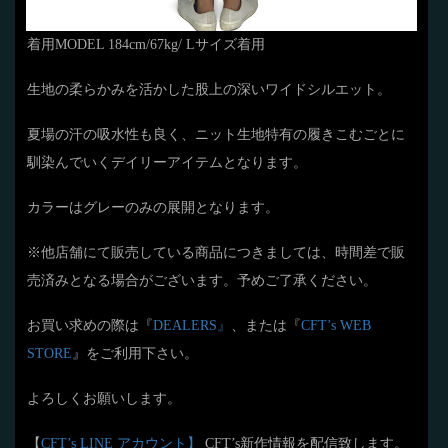
着用MODEL 184cm/67kg/ Lサイズ着用
生地の柔らかみを活かした股上の深いワイドシルエット。
夏場の汗の吸水性も良く、ニット生地特有の履きこむごとに
馴染んでいくデイリーアイテムとなります。
カラーはグレーのみの展開となります。
※他店舗にて販売している商品につきましては、時間差で販
売済みとなる場合がございます。予めご了承ください。
お買い求めの際は『
DEALERS』
、または『
CFT’s WEB
STORE
』をご利用下さい。
よろしくお願いします。
【
CFT’s LINE アカウント】
CFT’s新作情報を配信致します。