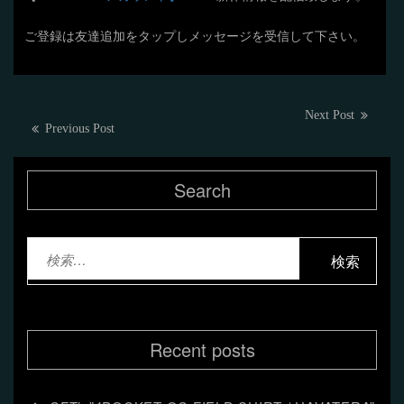
ご登録は友達追加をタップしメッセージを受信して下さい。
投
Next
Next Post
Previous
Previous Post
post:
稿
post:
ナ
Search
ビ
ゲ
検
ー
索:
シ
ョ
Recent posts
ン