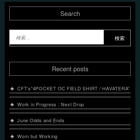
ナ
Search
ビ
ゲ
検
ー
索:
シ
ョ
Recent posts
ン
CFT’s”4POCKET OC FIELD SHIRT / HAVATERA”
Work in Progress : Next Drop
June Odds and Ends
Worn but Working