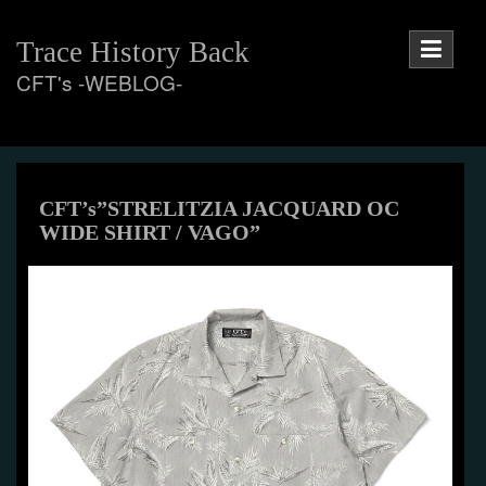
Skip
to
Trace History Back
content
CFT's -WEBLOG-
CFT’s”STRELITZIA JACQUARD OC
WIDE SHIRT / VAGO”