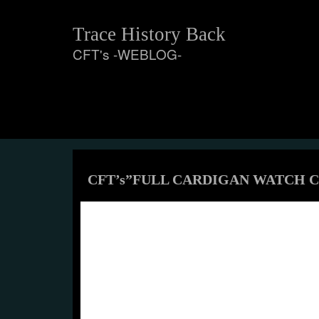
Skip
to
Trace History Back
content
CFT's -WEBLOG-
CFT’s”FULL CARDIGAN WATCH CA