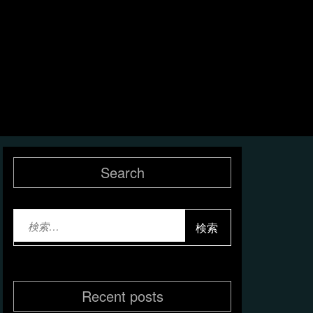
Search
検
索:
Recent posts