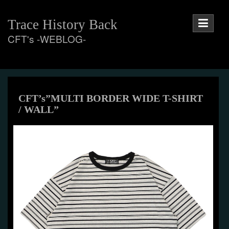
Skip
to
Trace History Back
content
CFT's -WEBLOG-
CFT’s”MULTI BORDER WIDE T-SHIRT
/ WALL”