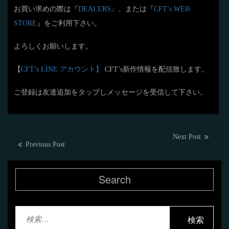
お買い求めの際は『
DEALERS』
、または『
CFT’s WEB
STORE
』をご利用下さい。
よろしくお願いします。
【
CFT’s LINE アカウント】
CFT’s新作情報を配信致します。
ご登録は友達追加をタップしメッセージを受信して下さい。
投
Next
Next Post
Previous
Previous Post
post:
稿
post:
ナ
Search
ビ
ゲ
検
ー
索: