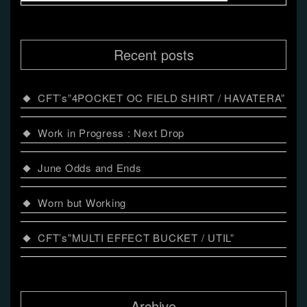
シ
ョ
Recent posts
ン
CFT’s”4POCKET OC FIELD SHIRT / HAVATERA”
Work in Progress : Next Drop
June Odds and Ends
Worn but Working
CFT’s”MULTI EFFECT BUCKET / UTIL”
Archive