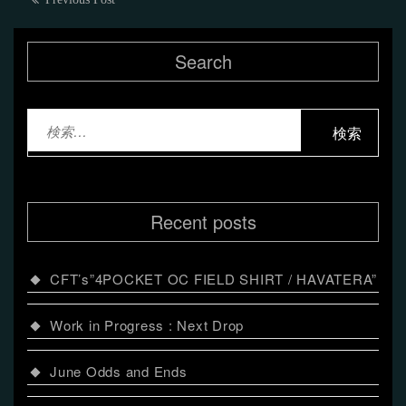
post:
稿
post:
ナ
Search
ビ
ゲ
検
ー
索:
シ
ョ
Recent posts
ン
CFT’s”4POCKET OC FIELD SHIRT / HAVATERA”
Work in Progress : Next Drop
June Odds and Ends