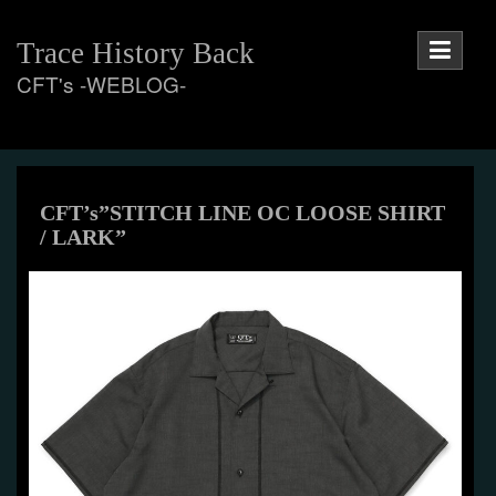
Skip
to
Trace History Back
content
CFT's -WEBLOG-
CFT’s”STITCH LINE OC LOOSE SHIRT
/ LARK”